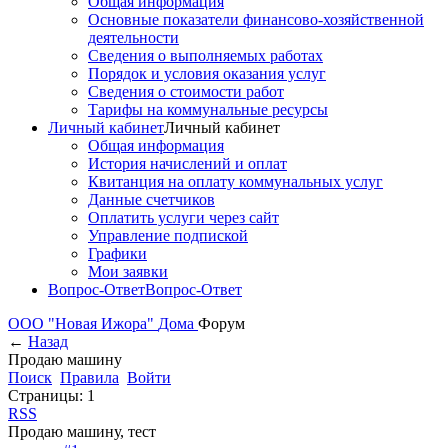
Общая информация
Основные показатели финансово-хозяйственной
деятельности
Сведения о выполняемых работах
Порядок и условия оказания услуг
Сведения о стоимости работ
Тарифы на коммунальные ресурсы
Личный кабинет
Личный кабинет
Общая информация
История начислений и оплат
Квитанция на оплату коммунальных услуг
Данные счетчиков
Оплатить услуги через сайт
Управление подпиской
Графики
Мои заявки
Вопрос-Ответ
Вопрос-Ответ
ООО "Новая Ижора"
Дома
Форум
←
Назад
Продаю машину
Поиск
Правила
Войти
Страницы:
1
RSS
Продаю машину, тест