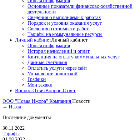
Общая информация
Основные показатели финансово-хозяйственной
деятельности
Сведения о выполняемых работах
Порядок и условия оказания услуг
Сведения о стоимости работ
Тарифы на коммунальные ресурсы
Личный кабинет
Личный кабинет
Общая информация
История начислений и оплат
Квитанция на оплату коммунальных услуг
Данные счетчиков
Оплатить услуги через сайт
Управление подпиской
Графики
Мои заявки
Вопрос-Ответ
Вопрос-Ответ
ООО "Новая Ижора"
Компания
Новости
←
Назад
Последние документы
30.11.2022
Тарифы
01.08.2022